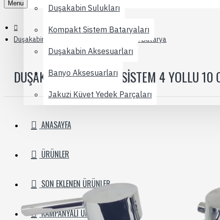
Menu
Duşakabin Sulukları
Kompakt Sistem Bataryaları
Duşakabin Kompakt Sistem 4 Yollu 10 cm. Batarya
Duşakabin Aksesuarları
DUŞAKABIN KOMPAKT SISTEM 4 YOLLU 10 
Banyo Aksesuarları
Jakuzi Küvet Yedek Parçaları
ANASAYFA
ÜRÜNLER
SON EKLENEN ÜRÜNLER
KAMPANYALI ÜRÜNLER