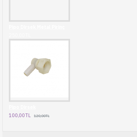
Pipo Dirsek Metal Pirinç
250,00TL
Pipo Dirsek
100,00TL
120,00TL