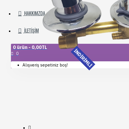
HAKKIMZDA
İLETIŞIM
0 ürün - 0,00TL
İNDİRİMLİ
0
Alışveriş sepetiniz boş!