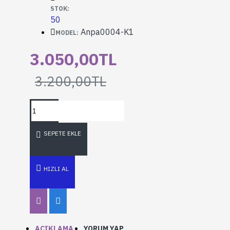
STOK:
50
Anpa0004-K1
MODEL:
3.050,00TL
3.200,00TL
SEPETE EKLE
HIZLI AL
AÇIKLAMA
YORUM YAP