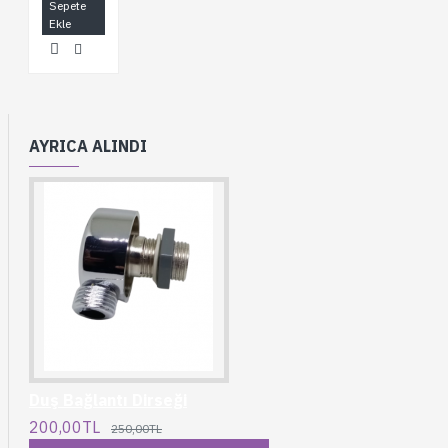
Sepete
Ekle
AYRICA ALINDI
Duş Bağlantı Dirseği
200,00TL
250,00TL