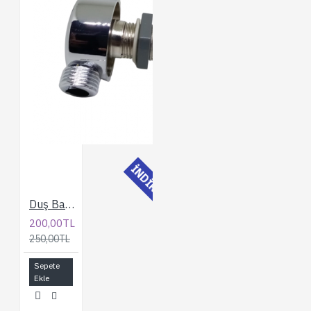
İNDİRİMLİ
Duş Bağlantı Dirseği
200,00TL
250,00TL
Sepete
Ekle