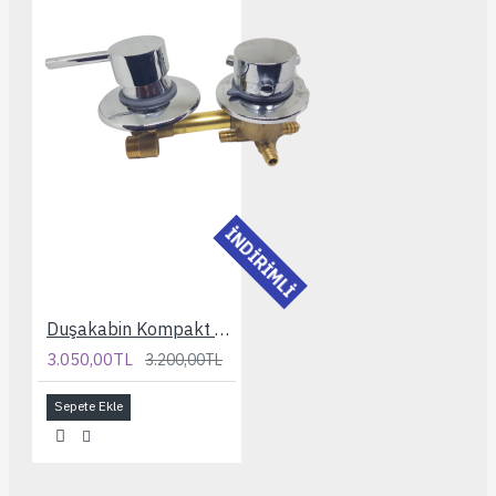
İNDİRİMLİ
Duşakabin Kompakt Sistem 2 Yollu 10 cm. Batarya
3.050,00TL
3.200,00TL
Sepete Ekle