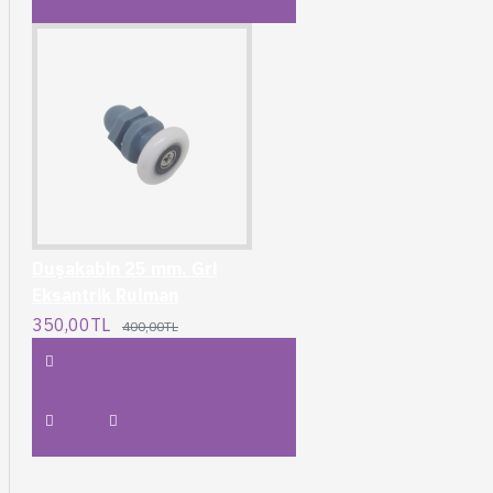
Duşakabin 25 mm. Gri
Eksantrik Rulman
350,00TL
400,00TL