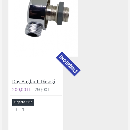
İNDİRİMLİ
Duş Bağlantı Dirseği
200,00TL
250,00TL
Sepete Ekle