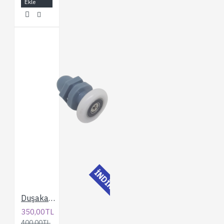
Ekle
İNDİRİMLİ
Duşakabin 25 mm. Gri Eksantrik Rulman
350,00TL
400,00TL