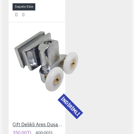
Sepete Ekle
İNDİRİMLİ
Çift Delikli Ares Duşakabin Rulmanı
350,00TL
400,00TL