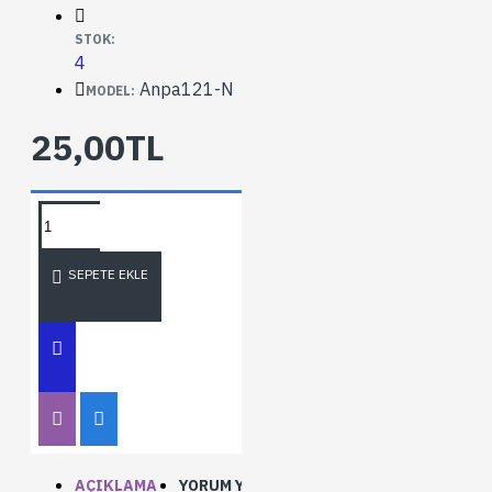
STOK:
4
Anpa121-N
MODEL:
25,00TL
SEPETE EKLE
AÇIKLAMA
YORUM YAP