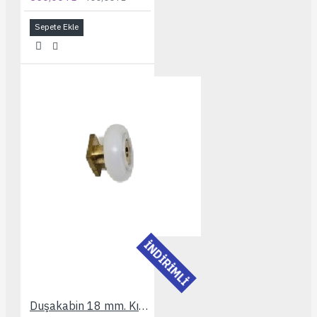
Sepete Ekle
İNDİRİMLİ
Duşakabin 18 mm. Kısa Bilyelı Rulman