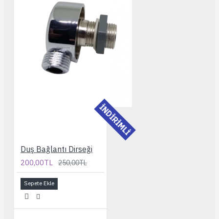
İNDİRİMLİ
Duş Bağlantı Dirseği
200,00TL
250,00TL
Sepete Ekle