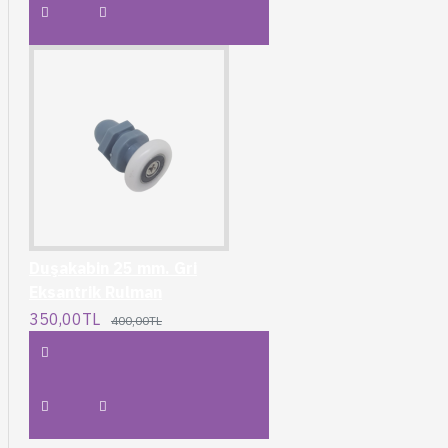
Duşakabin 25 mm. Gri
Eksantrik Rulman
350,00TL
400,00TL