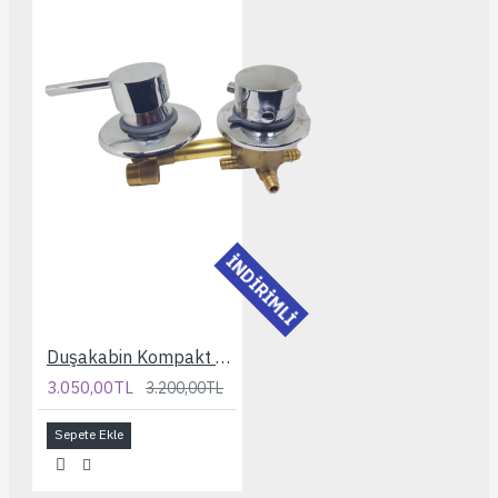
İNDİRİMLİ
Duşakabin Kompakt Sistem 2 Yollu 10 cm. Batarya
3.050,00TL
3.200,00TL
Sepete Ekle