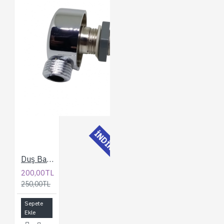
İNDİRİMLİ
Duş Bağlantı Dirseği
200,00TL
250,00TL
Sepete
Ekle