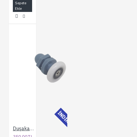
Sepete
Ekle
İNDİRİMLİ
Duşakabin 25 mm. Gri Eksantrik Rulman
350,00TL