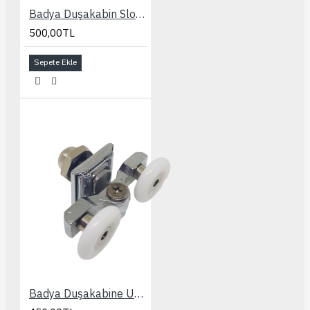
Badya Duşakabin Slot Ayarlı Kapaklı 24 mm. Rulman
500,00TL
Sepete Ekle
Badya Duşakabine Uyumlu Slot Ayarlı 24 mm. Rulman