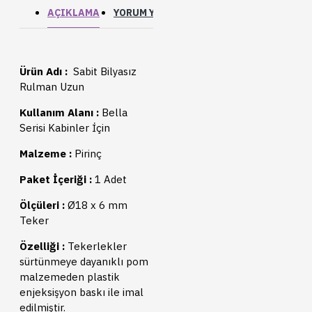
AÇIKLAMA
YORUM YAP
Ürün Adı :
Sabit Bilyasız
Rulman Uzun
Kullanım Alanı :
Bella
Serisi Kabinler İçin
Malzeme :
Pirinç
Paket İçeriği :
1 Adet
Ölçüleri :
Ø18 x 6 mm
Teker
Özelliği :
Tekerlekler
sürtünmeye dayanıklı pom
malzemeden plastik
enjeksişyon baskı ile imal
edilmiştir.