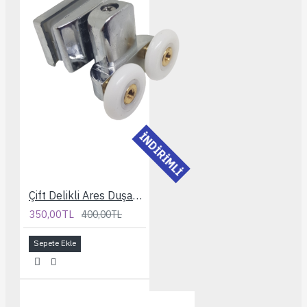
İNDİRİMLİ
Çift Delikli Ares Duşakabin Rulmanı
350,00TL
400,00TL
Sepete Ekle