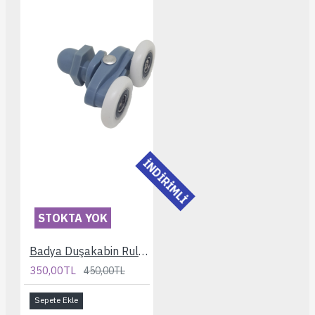
İNDİRİMLİ
STOKTA YOK
Badya Duşakabin Rulmanı
350,00TL
450,00TL
Sepete Ekle