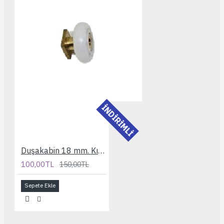
İNDİRİMLİ
Duşakabin 18 mm. Kısa Bilyelı Rulman
100,00TL
150,00TL
Sepete Ekle