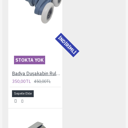
İNDİRİMLİ
STOKTA YOK
Badya Duşakabin Rulmanı
350,00TL
450,00TL
Sepete Ekle