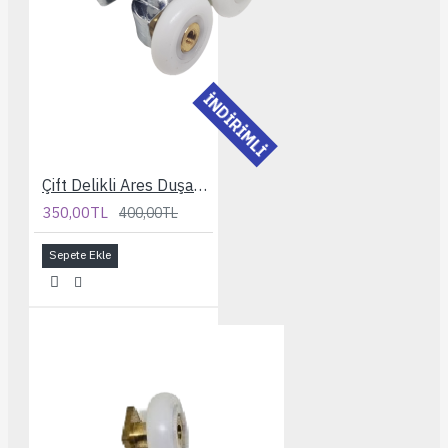
İNDİRİMLİ
Çift Delikli Ares Duşakabin Rulmanı
350,00TL
400,00TL
Sepete Ekle