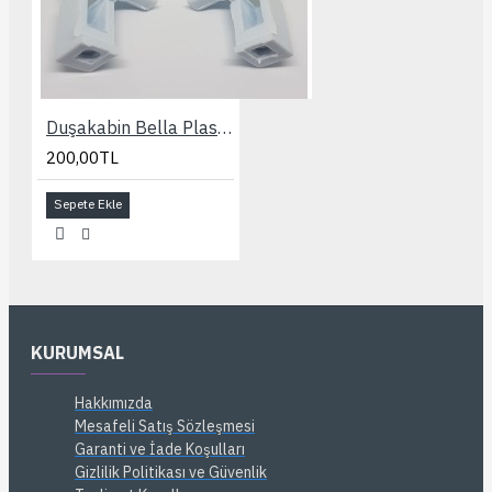
Duşakabin Bella Plastik Aksesuar Seti
200,00TL
Sepete Ekle
KURUMSAL
Hakkımızda
Mesafeli Satış Sözleşmesi
Garanti ve İade Koşulları
Gizlilik Politikası ve Güvenlik