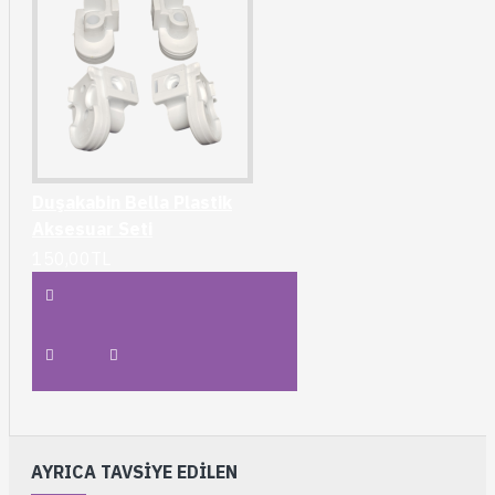
Duşakabin Bella Plastik
Aksesuar Seti
150,00TL
AYRICA TAVSIYE EDILEN