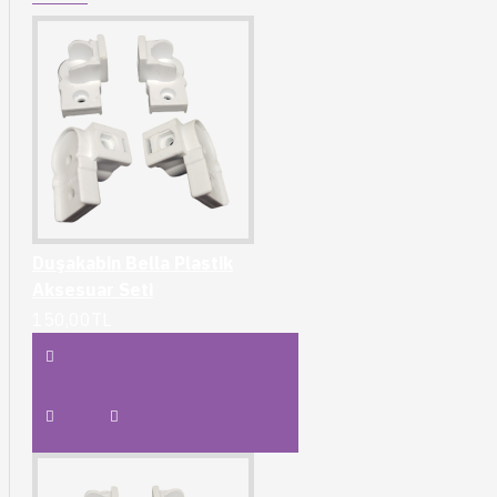
Duşakabin Bella Plastik
Aksesuar Seti
150,00TL