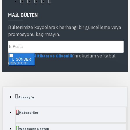
MAIL BÜLTEN
Bültenimize kaydolarak herhangi bir güncelleme veya
promosyonu kaçırmayın.
'ni okudum ve kabul
Gizlilik Politikası ve Güvenlik
GÖNDER
ediyorum.
Anasayfa
Kategoriler
WhatsApp Destek