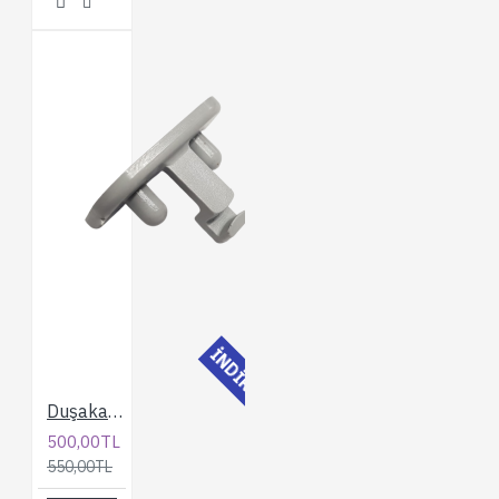
İNDİRİMLİ
Duşakabin Tırnak
500,00TL
550,00TL