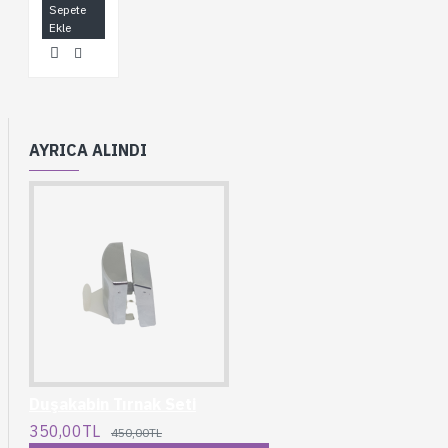
Sepete
Ekle
AYRICA ALINDI
Duşakabin Tırnak Seti
350,00TL
450,00TL