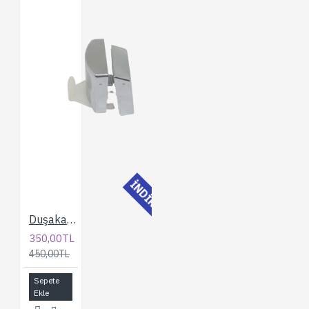
İNDİRİMLİ
Duşakabin Tırnak Seti
350,00TL
450,00TL
Sepete
Ekle