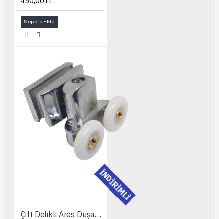
450,00TL
Sepete Ekle
İNDİRİMLİ
Çift Delikli Ares Duşakabin Rulmanı