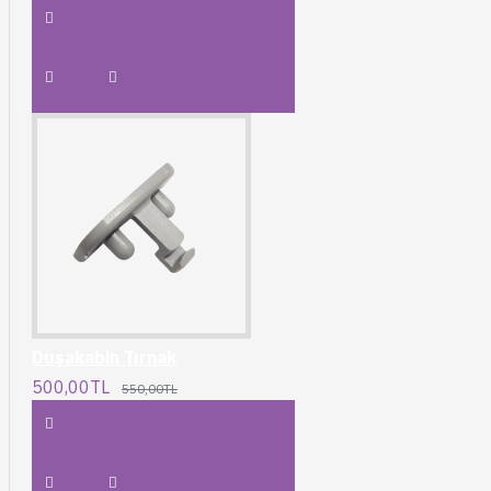
Duşakabin Tırnak
500,00TL
550,00TL