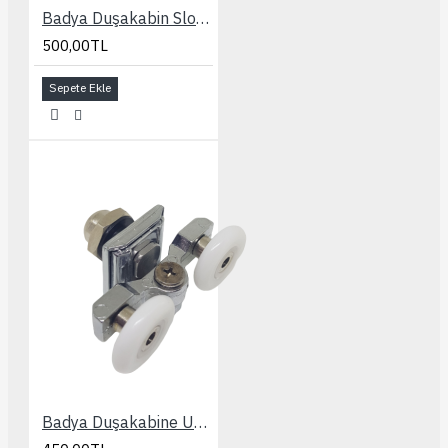
Badya Duşakabin Slot Ayarlı Kapaklı 24 mm. Rulman
500,00TL
Sepete Ekle
Badya Duşakabine Uyumlu Slot Ayarlı 24 mm. Rulman