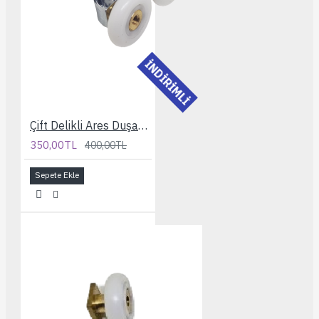
İNDİRİMLİ
Çift Delikli Ares Duşakabin Rulmanı
350,00TL
400,00TL
Sepete Ekle