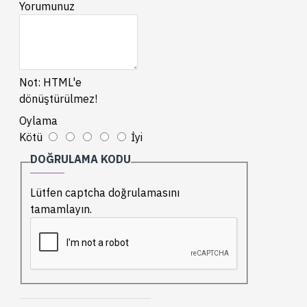
Yorumunuz
Not:
HTML'e
dönüştürülmez!
Oylama
Kötü
İyi
DOĞRULAMA KODU
Lütfen captcha doğrulamasını
tamamlayın.