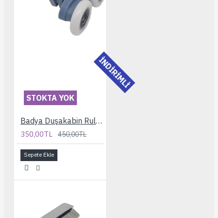
İNDİRİMLİ
STOKTA YOK
Badya Duşakabin Rulmanı
350,00TL
450,00TL
Sepete Ekle