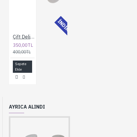
İNDİRİMLİ
Çift Delikli Ares Duşakabin Rulmanı
350,00TL
400,00TL
Sepete
Ekle
AYRICA ALINDI