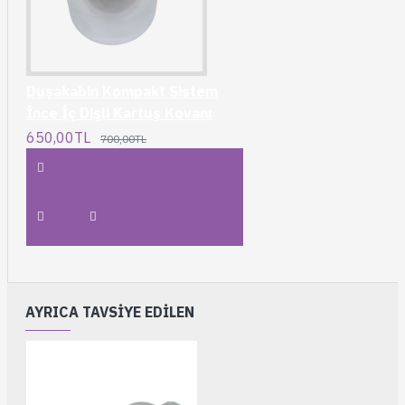
Duşakabin Kompakt Sistem
İnce İç Dişli Kartuş Kovanı
650,00TL
700,00TL
AYRICA TAVSIYE EDILEN