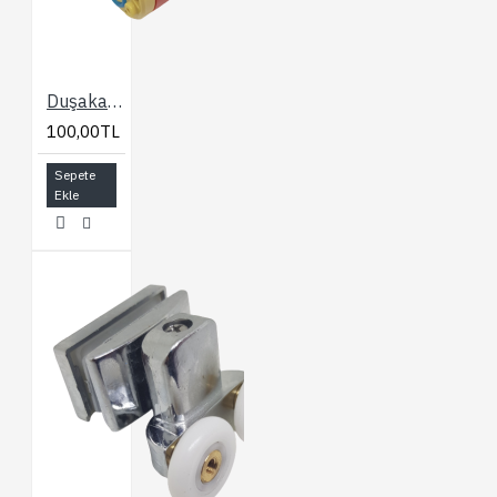
Duşakabin Banyo Bataryası 40 lık Kartuşu
100,00TL
Sepete
Ekle