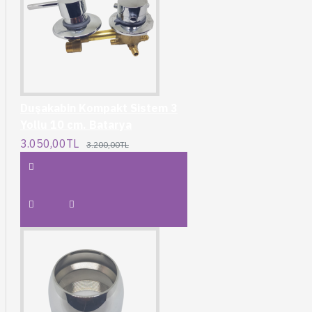
Duşakabin Kompakt Sistem 3
Yollu 10 cm. Batarya
3.050,00TL
3.200,00TL