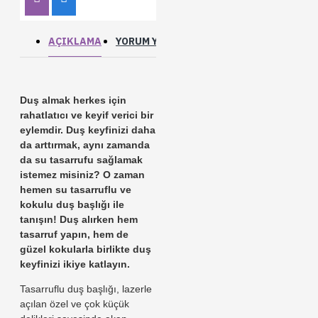
AÇIKLAMA
YORUM YAP
Duş almak herkes için
rahatlatıcı ve keyif verici bir
eylemdir. Duş keyfinizi daha
da arttırmak, aynı zamanda
da su tasarrufu sağlamak
istemez misiniz? O zaman
hemen su tasarruflu ve
kokulu duş başlığı ile
tanışın! Duş alırken hem
tasarruf yapın, hem de
güzel kokularla birlikte duş
keyfinizi ikiye katlayın.
Tasarruflu duş başlığı, lazerle
açılan özel ve çok küçük