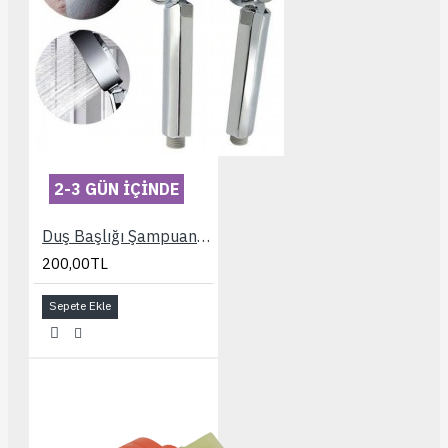
2-3 GÜN IÇINDE
Duş Başlığı Şampuanlı Masajlı Su Saç ve Vücut Şampuanı Tasarruflu
200,00TL
Sepete Ekle