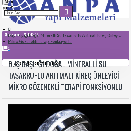
Menu
SEPETIME GIT
0 ürün - 0,00TL
Duş Başlığı Doğal Mineralli Su Tasarruflu Arıtmalı Kireç Önleyici
Mikro Gözenekli Terapi Fonksiyonlu
0
DUŞ BAŞLIĞI DOĞAL MINERALLI SU
Alışveriş sepetiniz boş!
TASARRUFLU ARITMALI KIREÇ ÖNLEYICI
MIKRO GÖZENEKLI TERAPI FONKSIYONLU