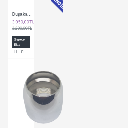
İNDİRİMLİ
Duşakabin Kompakt Sistem 3 Yollu 10 cm. Batarya
3.050,00TL
3.200,00TL
Sepete
Ekle