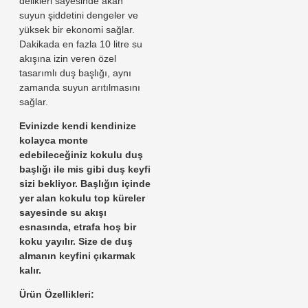
delikleri sayesinde akan
suyun şiddetini dengeler ve
yüksek bir ekonomi sağlar.
Dakikada en fazla 10 litre su
akışına izin veren özel
tasarımlı duş başlığı, aynı
zamanda suyun arıtılmasını
sağlar.
Evinizde kendi kendinize
kolayca monte
edebileceğiniz kokulu duş
başlığı ile mis gibi duş keyfi
sizi bekliyor. Başlığın içinde
yer alan kokulu top küreler
sayesinde su akışı
esnasında, etrafa hoş bir
koku yayılır. Size de duş
almanın keyfini çıkarmak
kalır.
Ürün Özellikleri: