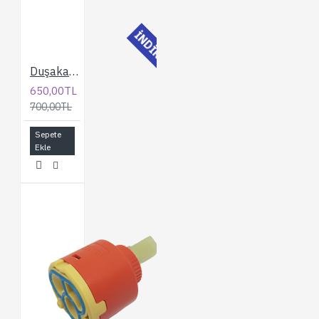
İNDİRİMLİ
Duşakabin Kompakt Sistem İnce İç Dişli Kartuş Kovanı
650,00TL
700,00TL
Sepete
Ekle